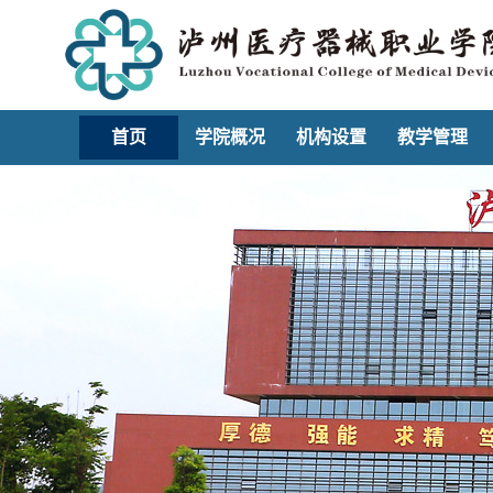
首页
学院概况
机构设置
教学管理