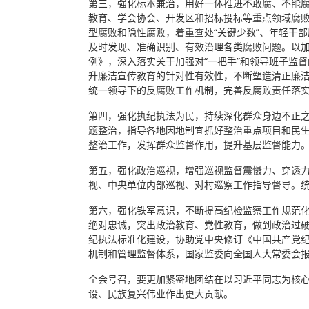
第三，强化标本兼治，用好一体推进不敢腐、不能
教育、学会协会、开发区和招标投标等重点领域腐败
型腐败和隐性腐败，着重查处“关键少数”、年轻干
及时发现、准确识别、有效治理各类腐败问题。以
例》，深入落实关于加强对“一把手”和领导班子监
升廉洁宣传教育的针对性有效性，不断塑造清正廉
统一领导下的反腐败工作机制，完善反腐败责任落
第四，强化执纪执法为民，持续深化群众身边不正之
题整治，指导各地因地制宜抓好整治重点项目和民
整治工作，发挥群众监督作用，提升基层监督能力
第五，强化政治巡视，增强巡视监督震慑力、穿透
视、中央单位内部巡视、对村巡察工作指导督导。
第六，强化铁军意识，不断提高纪检监察工作规范化
绝对忠诚，突出政治教育、党性教育，做到政治过
纪执法标准化建设，协助党中央修订《中国共产党
机制和管理监督体系，国家监委向全国人大常委会报
全会号召，要更加紧密地团结在以习近平同志为核
设、民族复兴伟业作出更大贡献。